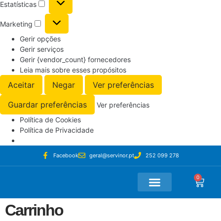
Estatísticas
Marketing
Gerir opções
Gerir serviços
Gerir {vendor_count} fornecedores
Leia mais sobre esses propósitos
Aceitar
Negar
Ver preferências
Guardar preferências
Ver preferências
Política de Cookies
Política de Privacidade
Facebook
geral@servinor.pt
252 099 278
0
Loja Online
A Minha Conta
Carrinho